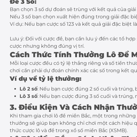
Đề 3 Số:
Bạn chọn 3 số dự đoán sẽ trùng với kết quả của giải 
Nếu 3 số bạn chọn xuất hiện đúng trong giải đặc biệ
Ví dụ: Nếu bạn cược số 123 và kết quả giải đặc biệt l
Lưu ý: Đối với cược đề, bạn cần lưu ý đến các tổ hợp
cược nhưng không đúng vị trí.
Cách Thức Tính Thưởng Lô Đề 
Mỗi loại cược đều có tỷ lệ thắng riêng và số tiền t
chơi cần phải dự đoán chính xác các số trong kết 
Ví dụ về tỷ lệ thưởng:
Lô 2 số
: Nếu bạn cược đúng 2 số cuối và trúng, 
Lô 3 số
: Nếu bạn cược đúng 3 số cuối và trúng, 
3. Điều Kiện Và Cách Nhận Thư
Khi tham gia chơi lô đề miền Bắc, một trong những 
thưởng sẽ giúp bạn không chỉ chơi một cách hiệu qu
thức cược lô và đề trong xổ số miền Bắc (XSMB).