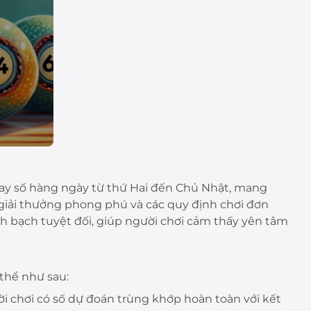
quay số hàng ngày từ thứ Hai đến Chủ Nhật, mang
u giải thưởng phong phú và các quy định chơi đơn
nh bạch tuyệt đối, giúp người chơi cảm thấy yên tâm
 thể như sau:
ười chơi có số dự đoán trùng khớp hoàn toàn với kết