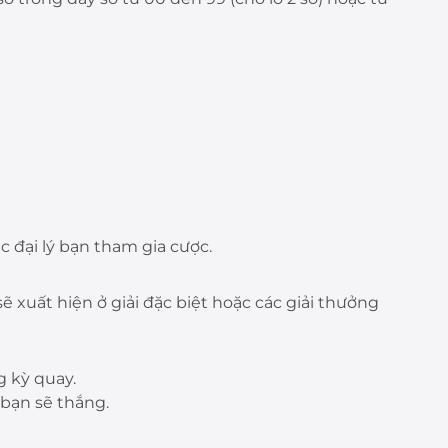
c đại lý bạn tham gia cược.
ẽ xuất hiện ở giải đặc biệt hoặc các giải thưởng
g kỳ quay.
 bạn sẽ thắng.