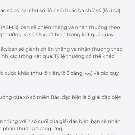
số có hai chữ số (lô 2 số) hoặc ba chữ số (lô 3 số).
ắc (XSMB), bạn sẽ chiến thắng và nhận thưởng theo
g thưởng, vì số 45 xuất hiện trong kết quả quay.
 Bắc, bạn sẽ giành chiến thắng và nhận thưởng theo
chính xác trong kết quả. Tỷ lệ thưởng có thể khác
 cược khác (như lô xiên, lô 3 càng, v.v.) và các quy
ng của xổ số miền Bắc, đặc biệt là ở giải đặc biệt
 trùng với 2 số cuối của giải đặc biệt, bạn sẽ nhận
ược phần thưởng tương ứng.