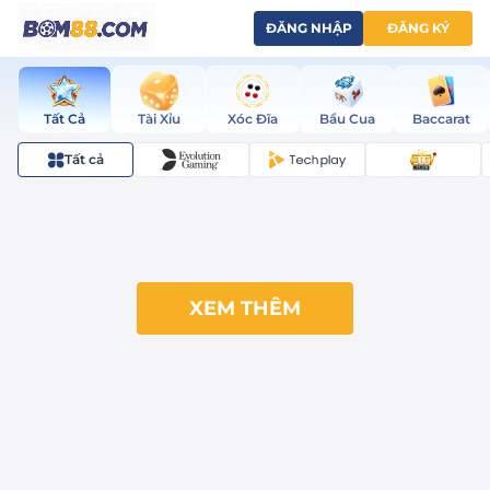
Chơi
ĐĂNG NHẬP
ĐĂNG KÝ
Live
Casino
Tại
BOM88
Tất Cả
Tài Xỉu
Xóc Đĩa
Bầu Cua
Baccarat
-
Tất cả
Hơn
Tài Xỉu Live
Xóc Đĩa Live
500
28,739,116,341
8,407,836,441
28,739,116,341
8,407,836,441
Tài Xỉu Live
Sảnh
658,688,240
658,688,240
Xóc Dĩa Live
Chơi
771,498,466
771,498,466
Hấp
Dẫn
XEM THÊM