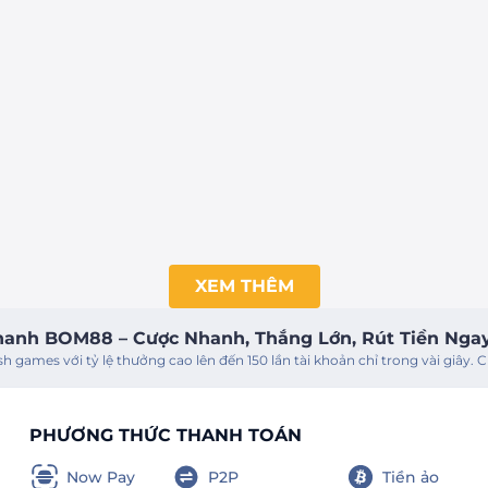
XEM THÊM
anh BOM88 – Cược Nhanh, Thắng Lớn, Rút Tiền Ngay
ames với tỷ lệ thưởng cao lên đến 150 lần tài khoản chỉ trong vài giây. C
PHƯƠNG THỨC THANH TOÁN
Now Pay
P2P
Tiền ảo