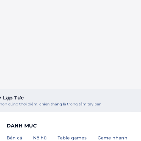
 Lập Tức
họn đúng thời điểm, chiến thắng là trong tầm tay bạn.
DANH MỤC
Bắn cá
Nổ hũ
Table games
Game nhanh