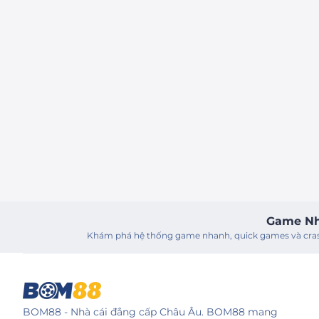
Game Nh
Khám phá hệ thống game nhanh, quick games và crash g
BOM88 - Nhà cái đẳng cấp Châu Âu. BOM88 mang