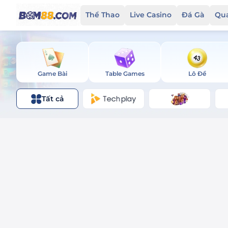
Game
Thể Thao
Live Casino
Đá Gà
Qu
Nhanh
BOM88
Game Nhanh
-
Nhiều
Game
Game Bài
Table Games
Lô Đề
Nhất,
Tài
Tất cả
Khoản
Tăng
Đua Ngựa Máy Xèng
Cấp
102,395,000
102,395,000
Số
P
Nhân
Aviator
29,163,951
29,163,951
Mini Baby Shark
Mini Bầu Cua
521,719,230
532,200
521,719,230
532,200