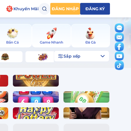
Khuyến Mãi
ĐĂNG NHẬP
ĐĂNG KÝ
Bắn Cá
Game Nhanh
Đá Gà
Sắp xếp
Keno Lộc Phát
10,059,670,000
10,059,670,000