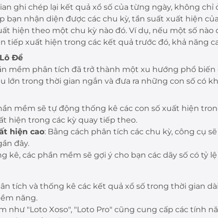
gian ghi chép lại kết quả xổ số của từng ngày, không chỉ
p bạn nhận diện được các chu kỳ, tần suất xuất hiện của
xuất hiện theo một chu kỳ nào đó. Ví dụ, nếu một số nào 
n tiếp xuất hiện trong các kết quả trước đó, khả năng cao
Lô Đề
hần mềm phân tích đã trở thành một xu hướng phổ biến 
lớn trong thời gian ngắn và đưa ra những con số có kh
Phần mềm sẽ tự động thống kê các con số xuất hiện trong
t hiện trong các kỳ quay tiếp theo.
ất hiện cao
: Bằng cách phân tích các chu kỳ, công cụ sẽ
gần đây.
ng kê, các phần mềm sẽ gợi ý cho bạn các dãy số có tỷ lệ
hân tích và thống kê các kết quả xổ số trong thời gian dà
tiềm năng.
 như "Loto Xoso", "Loto Pro" cũng cung cấp các tính nă