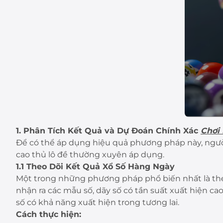
1. Phân Tích Kết Quả và Dự Đoán Chính Xác
Chơi 
Để có thể áp dụng hiệu quả phương pháp này, người
cao thủ lô đề thường xuyên áp dụng.
1.1 Theo Dõi Kết Quả Xổ Số Hàng Ngày
Một trong những phương pháp phổ biến nhất là theo 
nhận ra các mẫu số, dãy số có tần suất xuất hiện ca
số có khả năng xuất hiện trong tương lai.
Cách thực hiện: