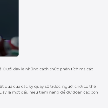
ể. Dưới đây là những cách thức phân tích mà các
t quả của các kỳ quay số trước, người chơi có thể
i. Đây là một dấu hiệu tiềm năng để dự đoán các con