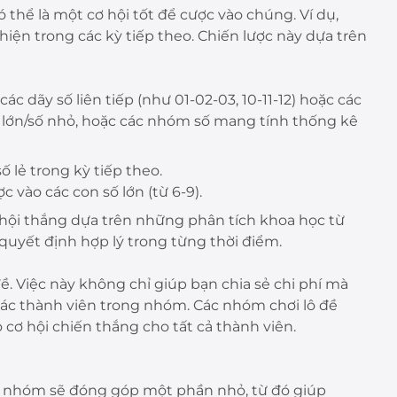
 thể là một cơ hội tốt để cược vào chúng. Ví dụ,
hiện trong các kỳ tiếp theo. Chiến lược này dựa trên
c dãy số liên tiếp (như 01-02-03, 10-11-12) hoặc các
số lớn/số nhỏ, hoặc các nhóm số mang tính thống kê
ố lẻ trong kỳ tiếp theo.
 vào các con số lớn (từ 6-9).
ơ hội thắng dựa trên những phân tích khoa học từ
quyết định hợp lý trong từng thời điểm.
. Việc này không chỉ giúp bạn chia sẻ chi phí mà
 các thành viên trong nhóm. Các nhóm chơi lô đề
 cơ hội chiến thắng cho tất cả thành viên.
ng nhóm sẽ đóng góp một phần nhỏ, từ đó giúp