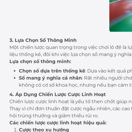
3. Lựa Chọn Số Thông Minh
Một chiến lược quan trọng trong việc chơi lô đề là 
liệu thống kê, đôi khi việc lựa chọn số mang ý ngh
Lựa chọn số thông minh:
Chọn số dựa trên thống kê
: Dựa vào kết quả p
Số mang ý nghĩa cá nhân
: Rất nhiều người chơ
không có cơ sở khoa học, nhưng nếu bạn cảm thấ
4. Áp Dụng Chiến Lược Cược Linh Hoạt
Chiến lược cược linh hoạt là yếu tố then chốt giúp n
Thay vì chỉ đơn thuần đặt cược ngẫu nhiên, các cao 
hội trúng thưởng và giảm thiểu rủi ro.
Các chiến lược cược linh hoạt hiệu quả:
Cược theo xu hướng