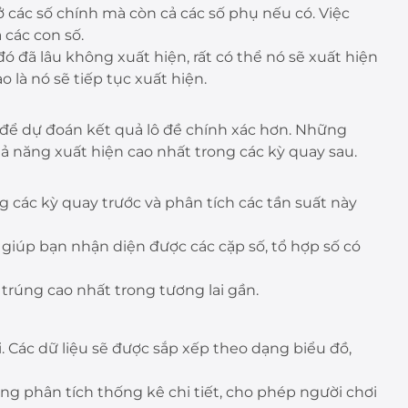
 ở các số chính mà còn cả các số phụ nếu có. Việc
 các con số.
đó đã lâu không xuất hiện, rất có thể nó sẽ xuất hiện
 là nó sẽ tiếp tục xuất hiện.
để dự đoán kết quả lô đề chính xác hơn. Những
ả năng xuất hiện cao nhất trong các kỳ quay sau.
 các kỳ quay trước và phân tích các tần suất này
 giúp bạn nhận diện được các cặp số, tổ hợp số có
 trúng cao nhất trong tương lai gần.
i. Các dữ liệu sẽ được sắp xếp theo dạng biểu đồ,
ng phân tích thống kê chi tiết, cho phép người chơi