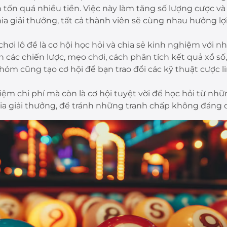
n quá nhiều tiền. Việc này làm tăng số lượng cược và 
a giải thưởng, tất cả thành viên sẽ cùng nhau hưởng lợi
chơi lô đề là cơ hội học hỏi và chia sẻ kinh nghiệm với
các chiến lược, mẹo chơi, cách phân tích kết quả xổ số,
hóm cũng tạo cơ hội để bạn trao đổi các kỹ thuật cược li
ệm chi phí mà còn là cơ hội tuyệt vời để học hỏi từ nhữ
hia giải thưởng, để tránh những tranh chấp không đáng 