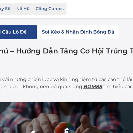
ay Số
Nổ Hũ
Cổng Games
i Cầu Lô Đề
Soi Kèo & Nhận Định Bóng Đá
 Thủ – Hướng Dẫn Tăng Cơ Hội Trún
g với những chiến lược và kinh nghiệm từ các cao thủ lâ
 quả mà bạn không nên bỏ qua. Cùng
BOM88
tìm hiểu các