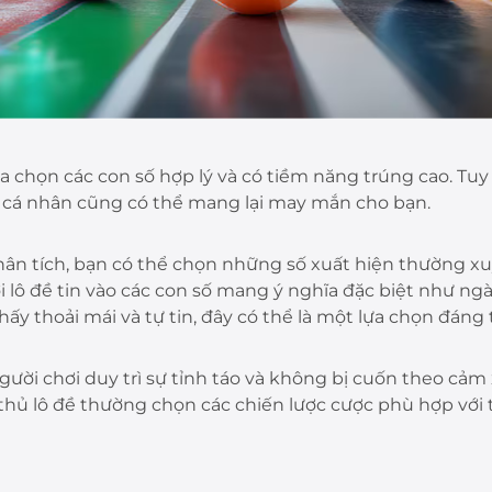
lựa chọn các con số hợp lý và có tiềm năng trúng cao. T
ĩa cá nhân cũng có thể mang lại may mắn cho bạn.
hân tích, bạn có thể chọn những số xuất hiện thường x
i lô đề tin vào các con số mang ý nghĩa đặc biệt như ng
y thoải mái và tự tin, đây có thể là một lựa chọn đáng 
gười chơi duy trì sự tỉnh táo và không bị cuốn theo cảm 
thủ lô đề thường chọn các chiến lược cược phù hợp với t