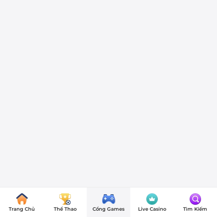
Trang Chủ
Thể Thao
Cổng Games
Live Casino
Tìm Kiếm