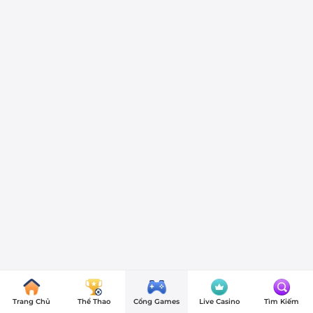
Trang Chủ
Thể Thao
Cổng Games
Live Casino
Tìm Kiếm