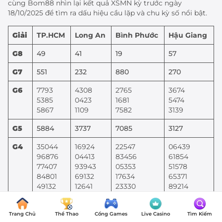
cùng Bom88 nhìn lại kết quả XSMN kỳ trước ngày
18/10/2025 để tìm ra dấu hiệu cầu lặp và chu kỳ số nổi bật.
Giải
TP.HCM
Long An
Bình Phước
Hậu Giang
G8
49
41
19
57
G7
551
232
880
270
G6
7793
4308
2765
3674
5385
0423
1681
5474
5867
1109
7582
3139
G5
5884
3737
7085
3127
G4
35044
16924
22547
06439
96876
04413
83456
61854
77407
93943
05353
51578
84801
69132
17634
65371
49132
12641
23330
89214
21773
19983
83659
18946
87865
10739
16423
56165
Trang Chủ
Thể Thao
Cổng Games
Live Casino
Tìm Kiếm