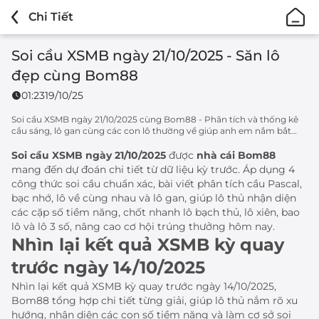
BOM88
Chi Tiết
-
Top
Soi cầu XSMB ngày 21/10/2025 - Săn lô
1
đẹp cùng Bom88
Nhà
Cái
01:23
19/10/25
Thể
Soi cầu XSMB ngày 21/10/2025 cùng Bom88 - Phân tích và thống kê
Thao,
cầu sáng, lô gan cùng các con lô thường về giúp anh em nắm bắt
nhịp cầu chuẩn, chọn cặp số tiềm năng dễ nổ nhất hôm nay!
Bóng
Soi cầu XSMB ngày 21/10/2025
được
nhà cái Bom88
Đá,
mang đến dự đoán chi tiết từ dữ liệu kỳ trước. Áp dụng 4
Live
công thức soi cầu chuẩn xác, bài viết phân tích cầu Pascal,
Casino,
bạc nhớ, lô về cùng nhau và lô gan, giúp lô thủ nhận diện
các cặp số tiềm năng, chốt nhanh lô bạch thủ, lô xiên, bao
Đá
lô và lô 3 số, nâng cao cơ hội trúng thưởng hôm nay.
Gà
Nhìn lại kết quả XSMB kỳ quay
trước ngày 14/10/2025
Nhìn lại kết quả XSMB kỳ quay trước ngày 14/10/2025,
Bom88 tổng hợp chi tiết từng giải, giúp lô thủ nắm rõ xu
hướng, nhận diện các con số tiềm năng và làm cơ sở soi