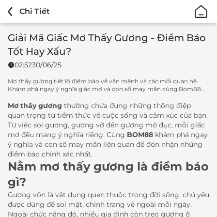
BOM88
Chi Tiết
-
Top
Giải Mã Giấc Mơ Thấy Gương - Điềm Báo
1
Tốt Hay Xấu?
Nhà
Cái
02:52
30/06/25
Thể
Mơ thấy gương tiết lộ điềm báo về vận mệnh và các mối quan hệ.
Thao,
Khám phá ngay ý nghĩa giấc mơ và con số may mắn cùng Bom88
để rước tài lộc!
Bóng
Mơ thấy gương
thường chứa đựng những thông điệp
Đá,
quan trọng từ tiềm thức về cuộc sống và cảm xúc của bạn.
Live
Từ việc soi gương, gương vỡ đến gương mờ đục, mỗi giấc
Casino,
mơ đều mang ý nghĩa riêng. Cùng
BOM88
khám phá ngay
ý nghĩa và con số may mắn liên quan để đón nhận những
Đá
điềm báo chính xác nhất.
Gà
Nằm mơ thấy gương là điềm báo
gì?
Gương vốn là vật dụng quen thuộc trong đời sống, chủ yếu
được dùng để soi mặt, chỉnh trang vẻ ngoài mỗi ngày.
Ngoài chức năng đó, nhiều gia đình còn treo gương ở