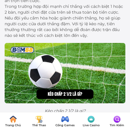
ăn trọn tiền cược.
Trong trường hợp đội mạnh chỉ thắng với cách biệt 1 hoặc
2 bàn, người chơi đặt cửa trên sẽ thua toàn bộ tiền cược.
Nếu đội yếu cầm hòa hoặc giành chiến thắng, họ sẽ giúp
người cược cửa dưới thắng đậm. Với tỷ lệ kèo này, tiền
thưởng thường rất cao bởi không dễ đoán được trận đấu
nào sẽ kết thúc với cách biệt lớn đến vậy.
Kèo chấp 2 1/2 là gì?
Hướng dẫn chơi kèo chấp 2.5
Trang Chủ
Thể Thao
Cổng Games
Live Casino
Tìm Kiếm