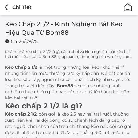
BOM88
Chi Tiết
-
Top
Kèo Chấp 2 1/2 - Kinh Nghiệm Bắt Kèo
1
Hiệu Quả Từ Bom88
Nhà
Cái
01:41
26/09/25
Thể
Khám phá kèo chấp 2 1/2 là gì, cách chơi và kinh nghiệm bắt kèo hai
Thao,
trái rưỡi hiệu quả từ Bom88, giúp bạn tự tin xuống tiền và nâng cao
tỷ lệ thắng cược.
Bóng
Kèo Chấp 2 1/2
là một trong những loại kèo “khó nhằn”
Đá,
nhưng tiềm ẩn mức thưởng cực kỳ hấp dẫn. Để bắt chuẩn
Live
loại kèo sâu này, người chơi cần phân tích kỹ nhiều yếu tố.
Casino,
Trong bài viết dưới đây,
Bom88
sẽ chia sẻ những kinh
nghiệm thực chiến giúp bạn nâng cao tỷ lệ thắng khi gặp
Đá
kèo hai trái rưỡi.
Gà
Kèo chấp 2 1/2 là gì?
Kèo chấp 2 1/2
, còn gọi là kèo 2.5 hay hai trái rưỡi, thường
xuất hiện khi hai đội bóng có sự chênh lệch đẳng cấp rõ
rệt. Người chơi chọn cửa trên chỉ thắng kèo nếu đội đó ghi
được ít nhất 3 bàn cách biệt. Ví dụ: thắng 3-0, 4-1, 5-2… mới