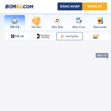
BOM88
ĐĂNG NHẬP
ĐĂNG KÝ
-
Top
1
Nhà
Tất Cả
Tài Xỉu
Xóc Đĩa
Bầu Cua
Baccarat
Cái
Tất cả
Thể
Thao,
Bóng
Đá,
Live
Casino,
Đá
Gà