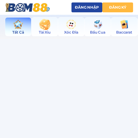
BOM88
ĐĂNG NHẬP
ĐĂNG KÝ
-
Top
1
Trang Chủ
Thể Thao
Cổng Games
Live Casino
Tìm Kiếm
Tất Cả
Tài Xỉu
Xóc Đĩa
Bầu Cua
Baccarat
Nhà
Cái
Tất cả
Thể
Thao,
Bóng
Đá,
Live
Casino,
XEM THÊM
Đá
Gà