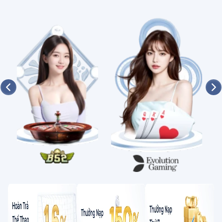
Khuyến Mãi Nổi Bật