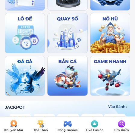
Vào Sảnh
JACKPOT
100
0
0
0
0
100
0
0
0
0
Euro 2024
Cup Vô Địch
Vua Phá Lưới
Giấc Mơ World Cup
D
Khuyến Mãi
Thể Thao
Cổng Games
Live Casino
Tìm Kiếm
2,180,180,000
78,861,500
1,303,525,000
1,060,660,000
8,5
2,180,180,000
78,861,500
1,303,525,000
1,060,660,000
8,5