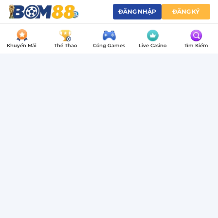
BOM88
ĐĂNG NHẬP
ĐĂNG KÝ
-
Hero Banner
Top
1
Khuyến Mãi
Thể Thao
Cổng Games
Live Casino
Tìm Kiếm
Nhà
Cái
Thể
Thao,
Danh Mục Game
Bóng
Đá,
Live
Casino,
Đá
Gà